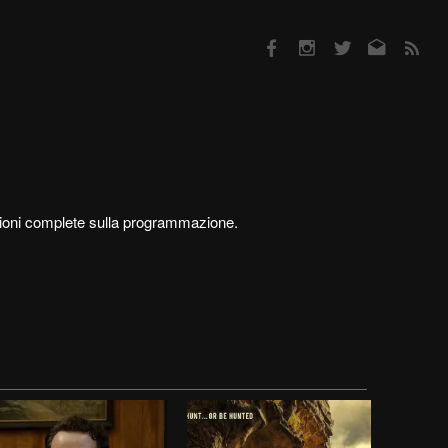
Facebook
Instagram
Twitter
Email
RSS
mazioni complete sulla programmazione.