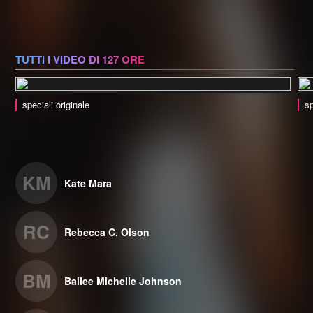
TUTTI I VIDEO DI 127 ORE
speciali originale
sp
KM
Kate Mara
RC
Rebecca C. Olson
BM
Bailee Michelle Johnson