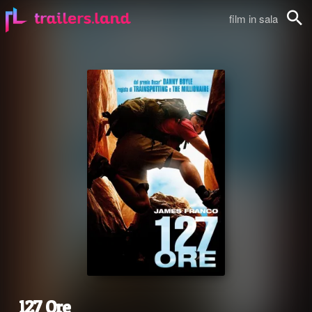
film in sala
Cerca
127 Ore