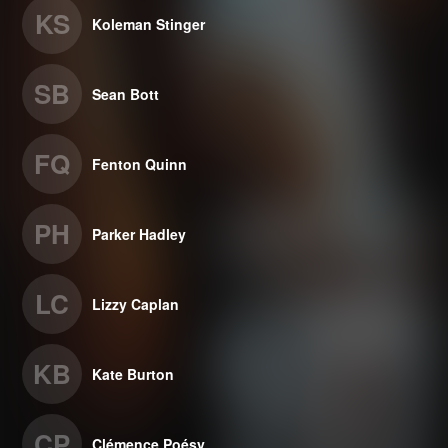
KS
Koleman Stinger
SB
Sean Bott
FQ
Fenton Quinn
PH
Parker Hadley
LC
Lizzy Caplan
KB
Kate Burton
CP
Clémence Poésy