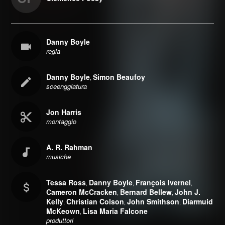
Danny Boyle
regia
Danny Boyle
Simon Beaufoy
,
sceenggiatura
Jon Harris
montaggio
A. R. Rahman
musiche
Tessa Ross
Danny Boyle
François Ivernel
,
,
,
Cameron McCracken
Bernard Bellew
John J.
,
,
Kelly
Christian Colson
John Smithson
Diarmuid
,
,
,
McKeown
Lisa Maria Falcone
,
produttori