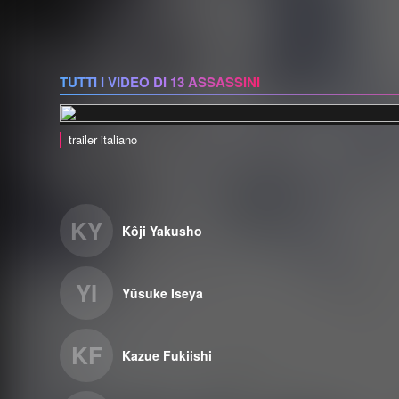
TUTTI I VIDEO DI 13 ASSASSINI
trailer italiano
KY
Kôji Yakusho
YI
Yûsuke Iseya
KF
Kazue Fukiishi