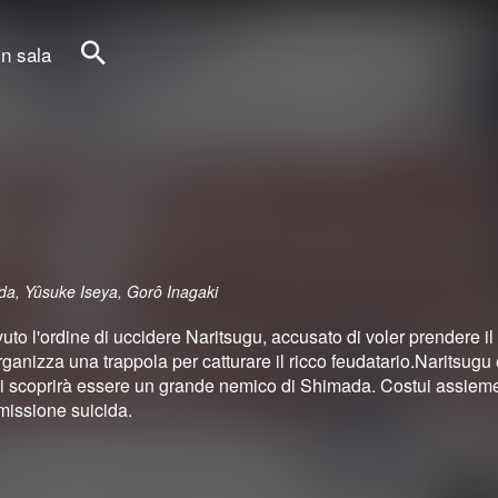
in sala
Cerca
da, Yûsuke Iseya, Gorô Inagaki
 l'ordine di uccidere Naritsugu, accusato di voler prendere il
ganizza una trappola per catturare il ricco feudatario.Naritsugu 
i scoprirà essere un grande nemico di Shimada. Costui assieme
missione suicida.