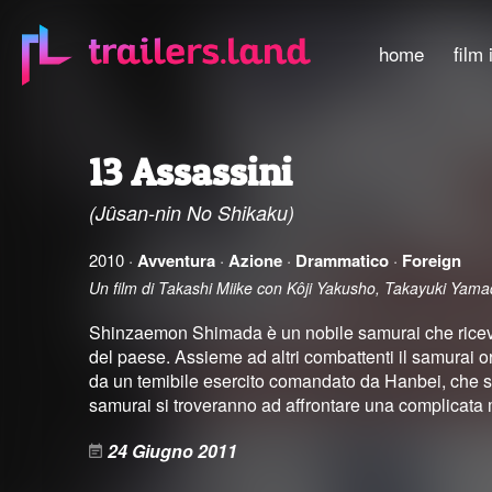
home
film 
13 Assassini
(Jûsan-nin No Shikaku)
2010 ·
Avventura
·
Azione
·
Drammatico
·
Foreign
Un film di Takashi Miike con Kôji Yakusho, Takayuki Yama
Shinzaemon Shimada è un nobile samurai che ricevuto
del paese. Assieme ad altri combattenti il samurai or
da un temibile esercito comandato da Hanbei, che s
samurai si troveranno ad affrontare una complicata 
24 Giugno 2011