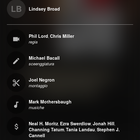
LB
Lindsey Broad
Phil Lord
Chris Miller
,
regia
Michael Bacall
sceenggiatura
Joel Negron
montaggio
Mark Mothersbaugh
musiche
Neal H. Moritz
Ezra Swerdlow
Jonah Hill
,
,
,
Channing Tatum
Tania Landau
Stephen J.
,
,
Cannell