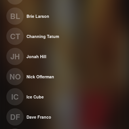
BL
Brie Larson
CT
Channing Tatum
JH
Jonah Hill
NO
Nick Offerman
IC
Ice Cube
DF
Dave Franco