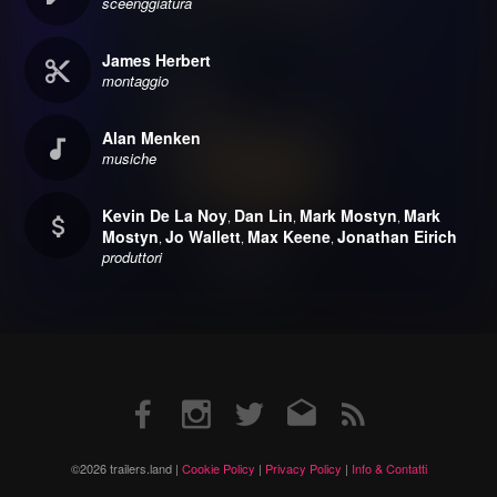
sceenggiatura
James Herbert
montaggio
Alan Menken
musiche
Kevin De La Noy
Dan Lin
Mark Mostyn
Mark
,
,
,
Mostyn
Jo Wallett
Max Keene
Jonathan Eirich
,
,
,
produttori
Facebook
Instagram
Twitter
Email
RSS
©2026 trailers.land |
Cookie Policy
|
Privacy Policy
|
Info & Contatti