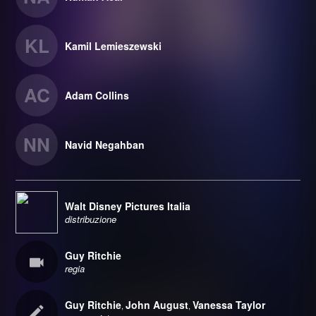
KL
Kamil Lemieszewski
AC
Adam Collins
NN
Navid Negahban
Walt Disney Pictures Italia
distribuzione
Guy Ritchie
regia
Guy Ritchie
John August
Vanessa Taylor
,
,