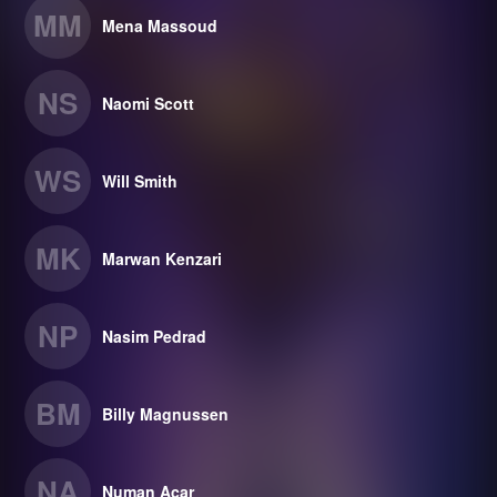
MM
Mena Massoud
NS
Naomi Scott
WS
Will Smith
MK
Marwan Kenzari
NP
Nasim Pedrad
BM
Billy Magnussen
NA
Numan Acar