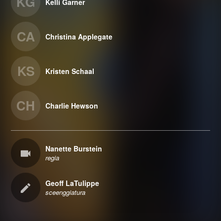
KG
Kelli Garner
CA
Christina Applegate
KS
Kristen Schaal
CH
Charlie Hewson
Nanette Burstein
regia
Geoff LaTulippe
sceenggiatura