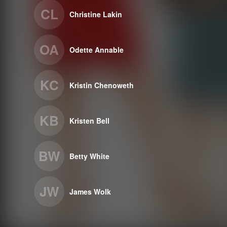
CL
Christine Lakin
OA
Odette Annable
KC
Kristin Chenoweth
KB
Kristen Bell
BW
Betty White
JW
James Wolk