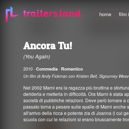
home
film 
Ancora Tu!
(You Again)
2010 ·
Commedia
·
Romantico
Un film di Andy Fickman con Kristen Bell, Sigourney Weav
Nel 2002 Marni era la ragazza più bruttina e sfortun
deriderla e metterla in difficoltà. Ora Marni è sta
società di pubbliche relazioni. Deve però tornare a ca
passato torna a pesare sulle spalle di Marni anche se
all'arrivo della ricca e potente zia di Joanna (i cui 
scuola con cui le relazioni si erano bruscamente tro