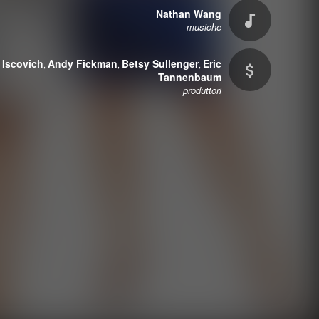
Nathan Wang
musiche
 Iscovich
Andy Fickman
Betsy Sullenger
Eric
,
,
,
Tannenbaum
produttori