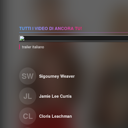
TUTTI I VIDEO DI ANCORA TU!
trailer italiano
SW
Sigourney Weaver
JL
Jamie Lee Curtis
CL
Cloris Leachman