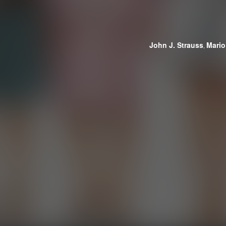
John J. Strauss
Mario
,