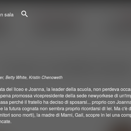
in sala
Cerca
er, Betty White, Kristin Chenoweth
ata del liceo e Joanna, la leader della scuola, non perdeva occ
ta appena promossa vicepresidente della sede newyorkese di un'im
sa perché il fratello ha deciso di sposarsi... proprio con Joanna.
 la futura cognata non sembra proprio ricordarsi di lei. Ma c'è d
genitori sono morti), la madre di Marni, Gail, scopre in lei una co
ncate.