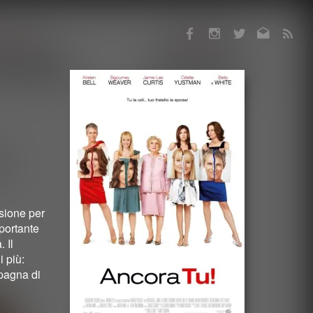
Facebook
Instagram
Twitter
Email
RSS
asione per
portante
 Il
i più:
mpagna di