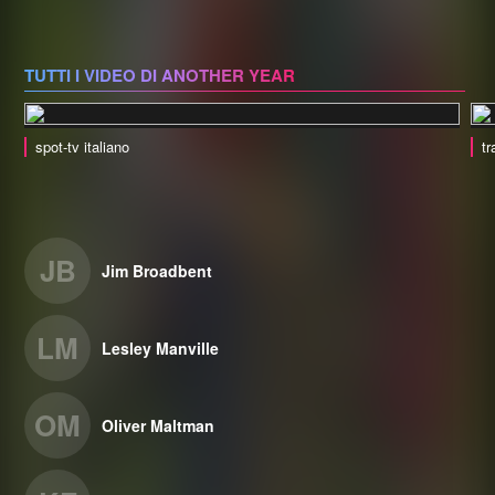
TUTTI I VIDEO DI ANOTHER YEAR
spot-tv italiano
tr
JB
Jim Broadbent
LM
Lesley Manville
OM
Oliver Maltman