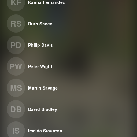
KF
Karina Fernandez
RS
Ruth Sheen
PD
Philip Davis
PW
Peter Wight
MS
Martin Savage
DB
David Bradley
IS
Imelda Staunton