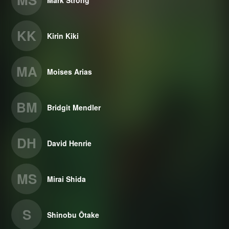
KK
Kirin Kiki
MA
Moises Arias
BM
Bridgit Mendler
DH
David Henrie
MS
Mirai Shida
S
Shinobu Ōtake