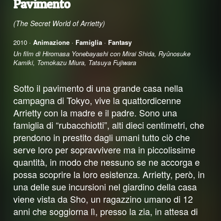
Pavimento
(The Secret World of Arrietty)
2010 ·
Animazione
·
Famiglia
·
Fantasy
Un film di Hiromasa Yonebayashi con Mirai Shida, Ryûnosuke
Kamiki, Tomokazu Miura, Tatsuya Fujiwara
Sotto il pavimento di una grande casa nella
campagna di Tokyo, vive la quattordicenne
Arrietty con la madre e il padre. Sono una
famiglia di “rubacchiotti”, alti dieci centimetri, che
prendono in prestito dagli umani tutto ciò che
serve loro per sopravvivere ma in piccolissime
quantità, in modo che nessuno se ne accorga e
possa scoprire la loro esistenza. Arrietty, però, in
una delle sue incursioni nel giardino della casa
viene vista da Sho, un ragazzino umano di 12
anni che soggiorna lì, presso la zia, in attesa di