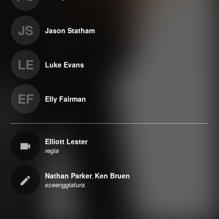
JS
Jason Statham
LE
Luke Evans
EF
Elly Fairman
Elliott Lester
regia
Nathan Parker
Ken Bruen
,
sceenggiatura