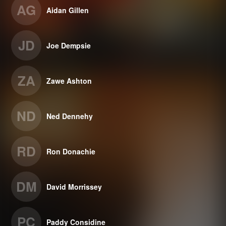
AG
Aidan Gillen
JD
Joe Dempsie
ZA
Zawe Ashton
ND
Ned Dennehy
RD
Ron Donachie
DM
David Morrissey
PC
Paddy Considine