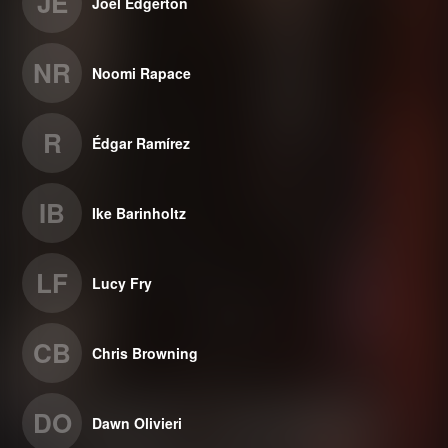
JE
Joel Edgerton
NR
Noomi Rapace
R
Édgar Ramírez
IB
Ike Barinholtz
LF
Lucy Fry
CB
Chris Browning
DO
Dawn Olivieri