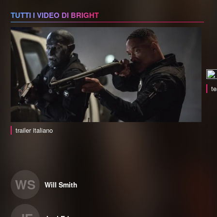
TUTTI I VIDEO DI BRIGHT
te
trailer italiano
WS
Will Smith