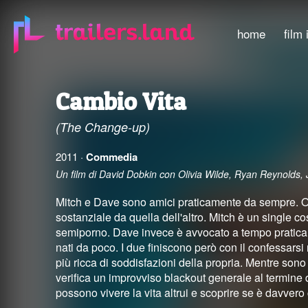
home
film 
Cambio Vita
(The Change-up)
2011 ·
Commedia
Un film di David Dobkin con Olivia Wilde, Ryan Reynolds
Mitch e Dave sono amici praticamente da sempre. Ogn
sostanziale da quella dell'altro. Mitch è un single c
semiporno. Dave invece è avvocato a tempo praticame
nati da poco. I due finiscono però con il confessarsi
più ricca di soddisfazioni della propria. Mentre sono 
verifica un improvviso blackout generale al termine d
possono vivere la vita altrui e scoprire se è davvero