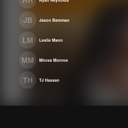
Ryan Reynolds
JB
Jason Bateman
LM
Leslie Mann
MM
Mircea Monroe
TH
TJ Hassan