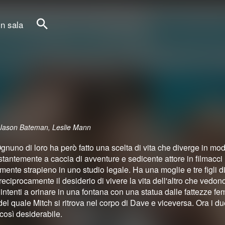
in sala
Cerca
, Jason Bateman, Leslie Mann
uno di loro ha però fatto una scelta di vita che diverge in mo
ostantemente a caccia di avventure e sedicente attore in filmacci
nte strapieno in uno studio legale. Ha una moglie e tre figli di
 reciprocamente il desiderio di vivere la vita dell'altro che vedo
intenti a orinare in una fontana con una statua dalle fattezze fem
el quale Mitch si ritrova nel corpo di Dave e viceversa. Ora i du
 così desiderabile.