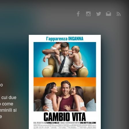
Facebook
Instagram
Twitter
Email
RSS
do
 cui due
no come
minili si
e