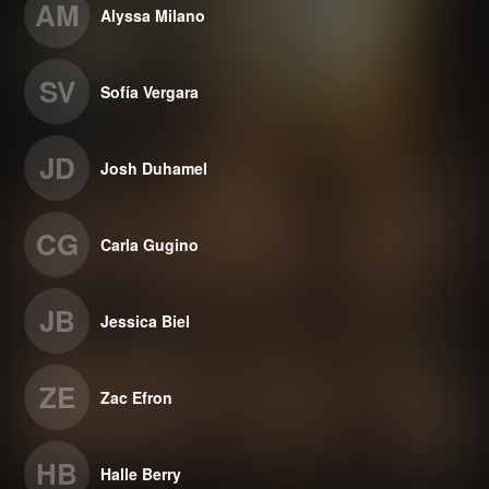
AM
Alyssa Milano
SV
Sofía Vergara
JD
Josh Duhamel
CG
Carla Gugino
JB
Jessica Biel
ZE
Zac Efron
HB
Halle Berry