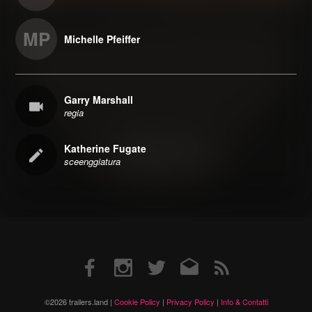
MP
Michelle Pfeiffer
Garry Marshall
regia
Katherine Fugate
sceenggiatura
Facebook
Instagram
Twitter
Email
RSS
©2026 trailers.land |
Cookie Policy
|
Privacy Policy
|
Info & Contatti