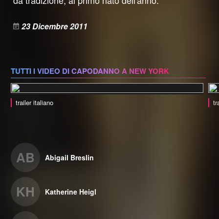
da tradizione, al primo nato dell'anno.
23 Dicembre 2011
TUTTI I VIDEO DI CAPODANNO A NEW YORK
trailer italiano
tr
AB
Abigail Breslin
KH
Katherine Heigl