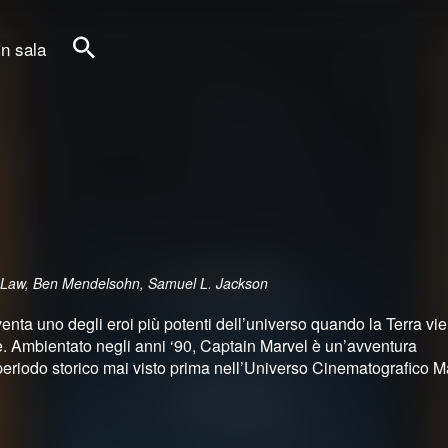
in sala
Cerca
e Law, Ben Mendelsohn, Samuel L. Jackson
enta uno degli eroi più potenti dell’universo quando la Terra vi
ne. Ambientato negli anni ‘90, Captain Marvel è un’avventura
riodo storico mai visto prima nell’Universo Cinematografico M