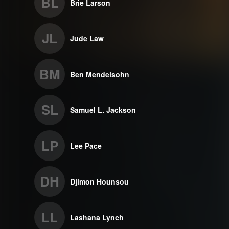
BL
Brie Larson
JL
Jude Law
BM
Ben Mendelsohn
SL
Samuel L. Jackson
LP
Lee Pace
DH
Djimon Hounsou
LL
Lashana Lynch