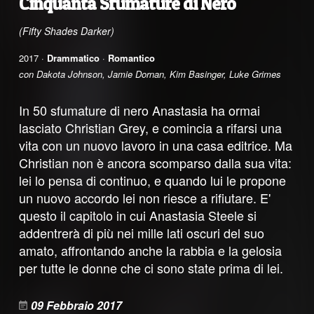
Cinquanta Sfumature di Nero
(Fifty Shades Darker)
2017 ·
Drammatico
·
Romantico
con Dakota Johnson, Jamie Dornan, Kim Basinger, Luke Grimes
In 50 sfumature di nero Anastasia ha ormai
lasciato Christian Grey, e comincia a rifarsi una
vita con un nuovo lavoro in una casa editrice. Ma
Christian non è ancora scomparso dalla sua vita:
lei lo pensa di continuo, e quando lui le propone
un nuovo accordo lei non riesce a rifiutare. E'
questo il capitolo in cui Anastasia Steele si
addentrerà di più nei mille lati oscuri del suo
amato, affrontando anche la rabbia e la gelosia
per tutte le donne che ci sono state prima di lei.
09 Febbraio 2017