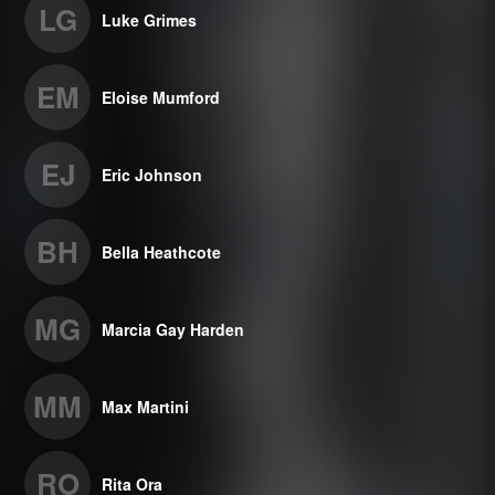
LG
Luke Grimes
EM
Eloise Mumford
EJ
Eric Johnson
BH
Bella Heathcote
MG
Marcia Gay Harden
MM
Max Martini
RO
Rita Ora