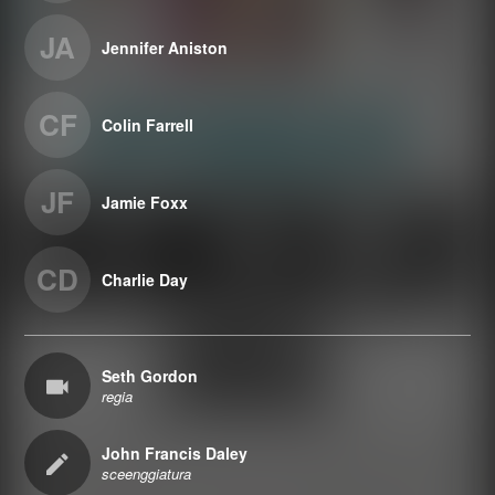
JA
Jennifer Aniston
CF
Colin Farrell
JF
Jamie Foxx
CD
Charlie Day
Seth Gordon
regia
John Francis Daley
sceenggiatura