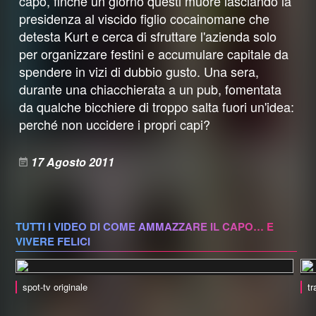
capo, finché un giorno questi muore lasciando la
presidenza al viscido figlio cocainomane che
detesta Kurt e cerca di sfruttare l'azienda solo
per organizzare festini e accumulare capitale da
spendere in vizi di dubbio gusto. Una sera,
durante una chiacchierata a un pub, fomentata
da qualche bicchiere di troppo salta fuori un'idea:
perché non uccidere i propri capi?
17 Agosto 2011
TUTTI I VIDEO DI COME AMMAZZARE IL CAPO… E
VIVERE FELICI
spot-tv originale
tr