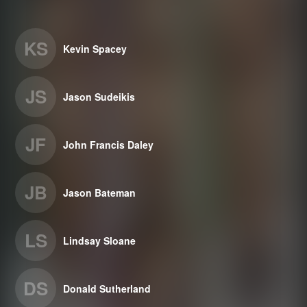
KS
Kevin Spacey
JS
Jason Sudeikis
JF
John Francis Daley
JB
Jason Bateman
LS
Lindsay Sloane
DS
Donald Sutherland