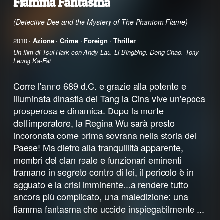
Fiamma Fantasma
(Detective Dee and the Mystery of The Phantom Flame)
2010 ·
Azione
·
Crime
·
Foreign
·
Thriller
Un film di Tsui Hark con Andy Lau, Li Bingbing, Deng Chao, Tony
Leung Ka-Fai
Corre l'anno 689 d.C. e grazie alla potente e
illuminata dinastia dei Tang la Cina vive un'epoca
prosperosa e dinamica. Dopo la morte
dell'imperatore, la Regina Wu sarà presto
incoronata come prima sovrana nella storia del
Paese! Ma dietro alla tranquillità apparente,
membri del clan reale e funzionari eminenti
tramano in segreto contro di lei, il pericolo è in
agguato e la crisi imminente...a rendere tutto
ancora più complicato, una maledizione: una
fiamma fantasma che uccide inspiegabilmente ...