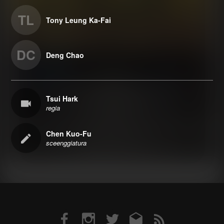
TL
Tony Leung Ka-Fai
DC
Deng Chao
Tsui Hark
regia
Chen Kuo-Fu
sceenggiatura
Facebook
Instagram
Twitter
Email
RSS