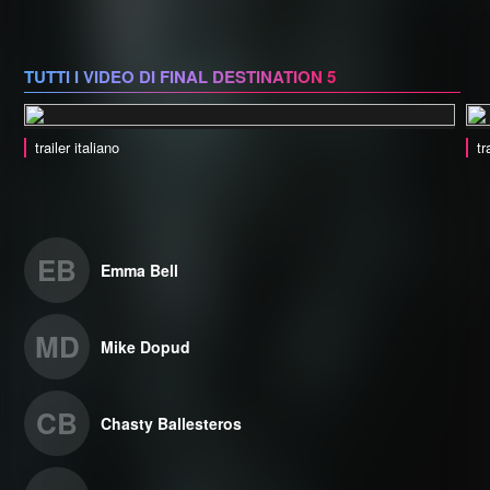
TUTTI I VIDEO DI FINAL DESTINATION 5
trailer italiano
tr
EB
Emma Bell
MD
Mike Dopud
CB
Chasty Ballesteros