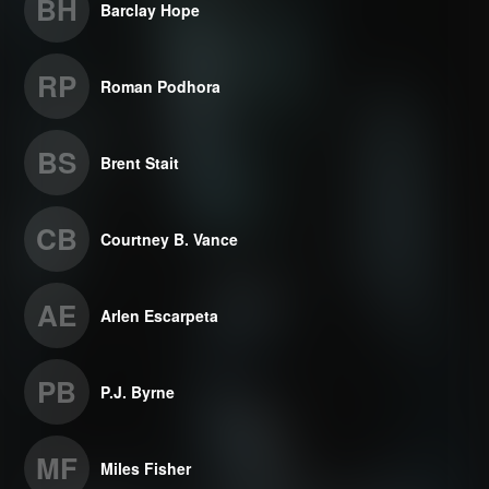
BH
Barclay Hope
RP
Roman Podhora
BS
Brent Stait
CB
Courtney B. Vance
AE
Arlen Escarpeta
PB
P.J. Byrne
MF
Miles Fisher