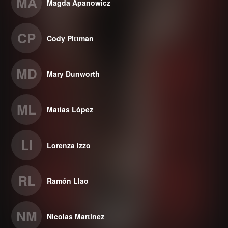
MA
Magda Apanowicz
CP
Cody Pittman
MD
Mary Dunworth
ML
Matías López
LI
Lorenza Izzo
RL
Ramón Llao
NM
Nicolas Martinez