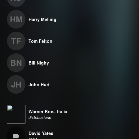
HM
Harry Melling
TF
Tom Felton
BN
Bill Nighy
JH
John Hurt
Warner Bros. Italia
distribuzione
David Yates
regia