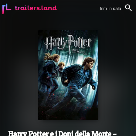
film in sala
Cerca
Harry Potter e i Doni della Morte –