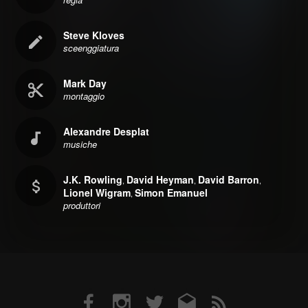
Steve Kloves
sceenggiatura
Mark Day
montaggio
Alexandre Desplat
musiche
J.K. Rowling
David Heyman
David Barron
,
,
,
Lionel Wigram
Simon Emanuel
,
produttori
Facebook
Instagram
Twitter
Email
RSS