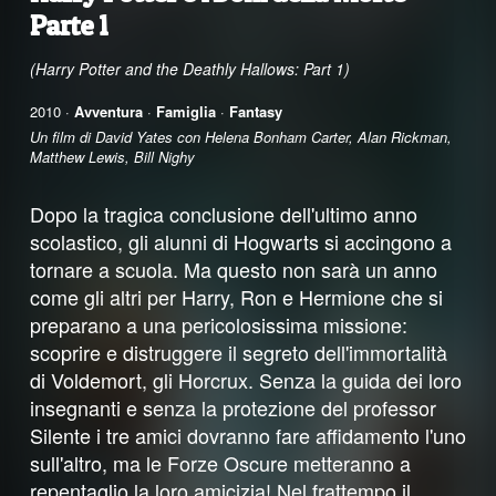
Parte 1
(Harry Potter and the Deathly Hallows: Part 1)
2010 ·
Avventura
·
Famiglia
·
Fantasy
Un film di David Yates con Helena Bonham Carter, Alan Rickman,
Matthew Lewis, Bill Nighy
Dopo la tragica conclusione dell'ultimo anno
scolastico, gli alunni di Hogwarts si accingono a
tornare a scuola. Ma questo non sarà un anno
come gli altri per Harry, Ron e Hermione che si
preparano a una pericolosissima missione:
scoprire e distruggere il segreto dell'immortalità
di Voldemort, gli Horcrux. Senza la guida dei loro
insegnanti e senza la protezione del professor
Silente i tre amici dovranno fare affidamento l'uno
sull'altro, ma le Forze Oscure metteranno a
repentaglio la loro amicizia! Nel frattempo il