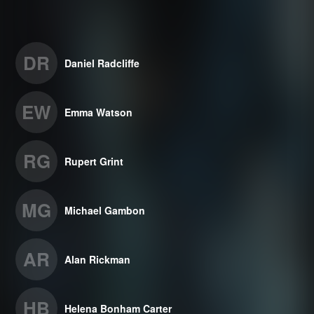
DR
Daniel Radcliffe
EW
Emma Watson
RG
Rupert Grint
MG
Michael Gambon
AR
Alan Rickman
HB
Helena Bonham Carter