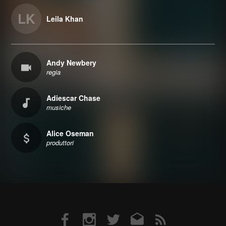
LK
Leila Khan
Andy Newbery
regia
Adiescar Chase
musiche
Alice Oseman
produttori
Facebook
Instagram
Twitter
Email
RSS