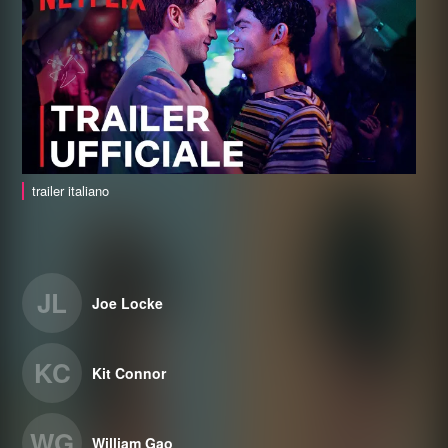
trailer italiano
JL
Joe Locke
KC
Kit Connor
WG
William Gao