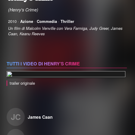
(Henry's Crime)
2010 ·
Azione
·
Commedia
·
Thriller
Un film di Malcolm Venville con Vera Farmiga, Judy Greer, James
Caan, Keanu Reeves
TUTTI I VIDEO DI HENRY’S CRIME
trailer originale
JC
James Caan