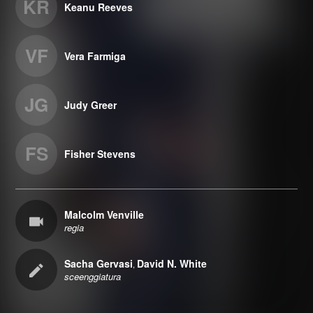
KR
Keanu Reeves
VF
Vera Farmiga
JG
Judy Greer
FS
Fisher Stevens
Malcolm Venville
regia
Sacha Gervasi
David N. White
,
sceenggiatura