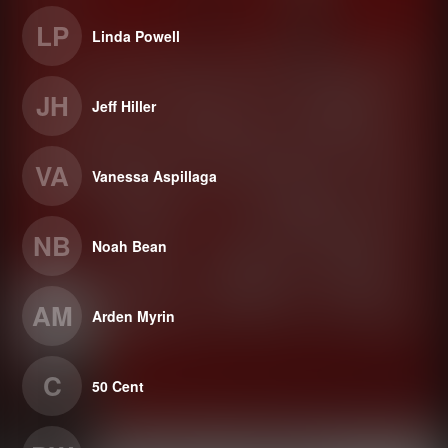
LP
Linda Powell
JH
Jeff Hiller
VA
Vanessa Aspillaga
NB
Noah Bean
AM
Arden Myrin
C
50 Cent