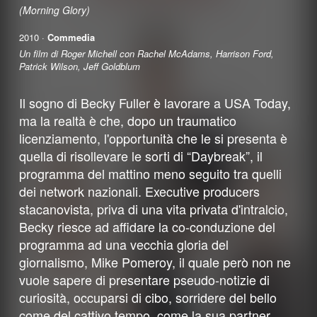
(Morning Glory)
2010 ·
Commedia
Un film di Roger Michell con Rachel McAdams, Harrison Ford,
Patrick Wilson, Jeff Goldblum
Il sogno di Becky Fuller è lavorare a USA Today,
ma la realtà è che, dopo un traumatico
licenziamento, l'opportunità che le si presenta è
quella di risollevare le sorti di “Daybreak”, il
programma del mattino meno seguito tra quelli
dei network nazionali. Executive producers
stacanovista, priva di una vita privata d'intralcio,
Becky riesce ad affidare la co-conduzione del
programma ad una vecchia gloria del
giornalismo, Mike Pomeroy, il quale però non ne
vuole sapere di presentare pseudo-notizie di
curiosità, occuparsi di cibo, sorridere del bello
come del cattivo tempo, come la sua partner