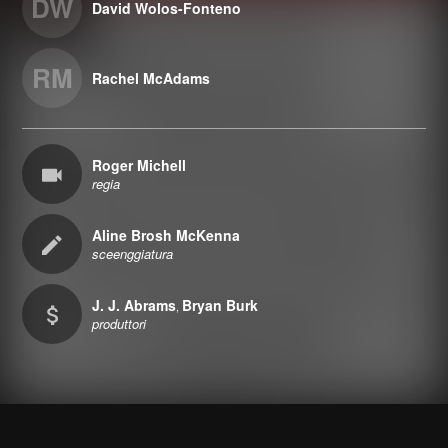
DW
David Wolos-Fonteno
RM
Rachel McAdams
Roger Michell
regia
Aline Brosh McKenna
sceenggiatura
J. J. Abrams
Bryan Burk
,
produttori