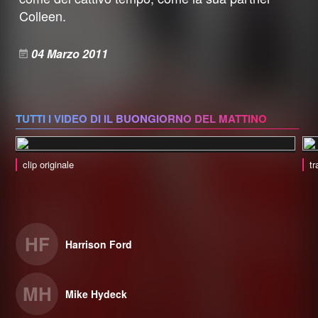
Colleen.
04 Marzo 2011
TUTTI I VIDEO DI IL BUONGIORNO DEL MATTINO
clip originale
tr
HF
Harrison Ford
MH
Mike Hydeck