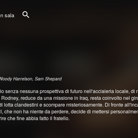
in sala
Cerca
, Woody Harrelson, Sam Shepard
o senza nessuna prospettiva di futuro nell'acciaieria locale, di n
 Rodney, reduce da una missione in Iraq, resta coinvolto nel gir
i lotta clandestini e scompare misteriosamente. Di fronte all'inc
sell, che non ha niente da perdere, decide di mettersi personalmen
e che fine abbia fatto il fratello.