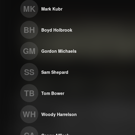
MK
Mark Kubr
BH
Boyd Holbrook
GM
Gordon Michaels
SS
Sam Shepard
TB
Tom Bower
WH
Woody Harrelson