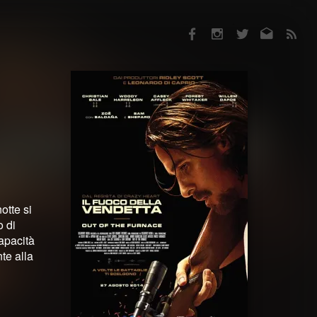
Facebook
Instagram
Twitter
Email
RSS
otte si
o di
apacità
te alla