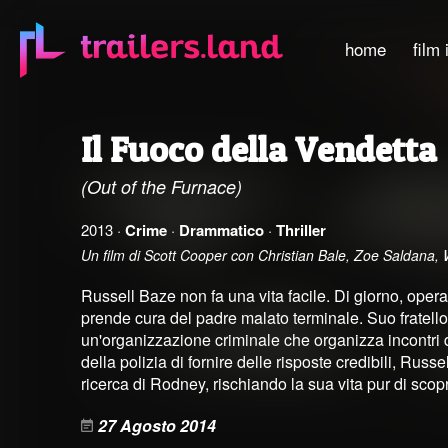
home
film 
Il Fuoco della Vendetta
(Out of the Furnace)
2013 ·
Crime
·
Drammatico
·
Thriller
Un film di Scott Cooper con Christian Bale, Zoe Saldana
Russell Baze non fa una vita facile. Di giorno, operai
prende cura del padre malato terminale. Suo fratello
un'organizzazione criminale che organizza incontri d
della polizia di fornire delle risposte credibili, Rus
ricerca di Rodney, rischiando la sua vita pur di scoprir
27 Agosto 2014