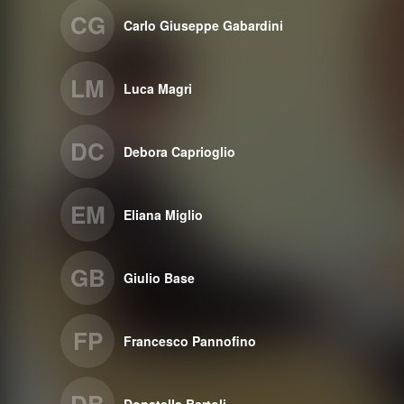
CG
Carlo Giuseppe Gabardini
LM
Luca Magri
DC
Debora Caprioglio
EM
Eliana Miglio
GB
Giulio Base
FP
Francesco Pannofino
DB