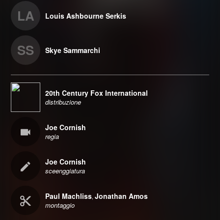
LA
Louis Ashbourne Serkis
SS
Skye Sammarchi
20th Century Fox International
distribuzione
Joe Cornish
regia
Joe Cornish
sceenggiatura
Paul Machliss
Jonathan Amos
,
montaggio