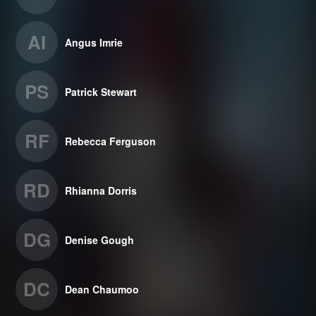
AI
Angus Imrie
PS
Patrick Stewart
RF
Rebecca Ferguson
RD
Rhianna Dorris
DG
Denise Gough
DC
Dean Chaumoo