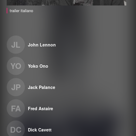
trailer italiano
JL
John Lennon
YO
Yoko Ono
JP
Jack Palance
FA
Fred Astaire
DC
Dick Cavett