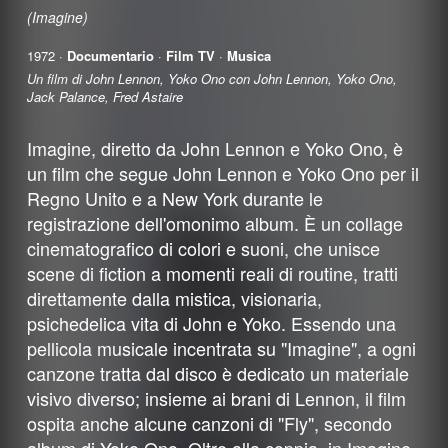
(Imagine)
1972 ·
Documentario
·
Film TV
·
Musica
Un film di John Lennon, Yoko Ono con John Lennon, Yoko Ono,
Jack Palance, Fred Astaire
Imagine, diretto da John Lennon e Yoko Ono, è
un film che segue John Lennon e Yoko Ono per il
Regno Unito e a New York durante le
registrazione dell'omonimo album. È un collage
cinematografico di colori e suoni, che unisce
scene di fiction a momenti reali di routine, tratti
direttamente dalla mistica, visionaria,
psichedelica vita di John e Yoko. Essendo una
pellicola musicale incentrata su "Imagine", a ogni
canzone tratta dal disco è dedicato un materiale
visivo diverso; insieme ai brani di Lennon, il film
ospita anche alcune canzoni di "Fly", secondo
album di Yoko Ono. Oltre alla coppia, in Imagine