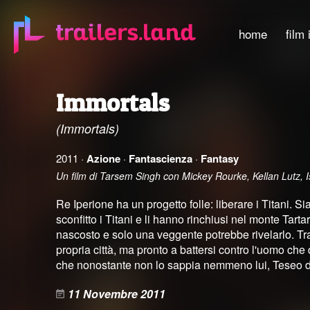
home
film 
Immortals
(Immortals)
2011 ·
Azione
·
Fantascienza
·
Fantasy
Un film di Tarsem Singh con Mickey Rourke, Kellan Lutz, I
Re Iperione ha un progetto folle: liberare i Titani.
sconfitto i Titani e li hanno rinchiusi nel monte Tart
nascosto e solo una veggente potrebbe rivelarlo. Tra 
propria città, ma pronto a battersi contro l'uomo che
che nonostante non lo sappia nemmeno lui, Teseo da
11 Novembre 2011