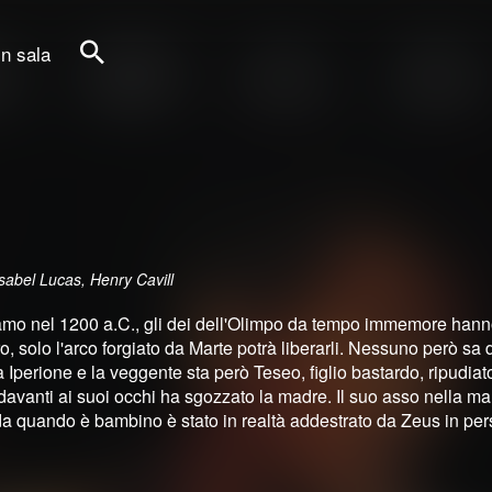
in sala
Cerca
sabel Lucas, Henry Cavill
 Siamo nel 1200 a.C., gli dei dell'Olimpo da tempo immemore han
aro, solo l'arco forgiato da Marte potrà liberarli. Nessuno però sa
Iperione e la veggente sta però Teseo, figlio bastardo, ripudiat
 davanti ai suoi occhi ha sgozzato la madre. Il suo asso nella m
 quando è bambino è stato in realtà addestrato da Zeus in per