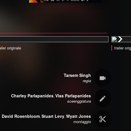
ailer originale
trailer ori
Tarsem Singh
regia
Charley Parlapanides
Vlas Parlapanides
,
sceenggiatura
David Rosenbloom
Stuart Levy
Wyatt Jones
,
,
montaggio