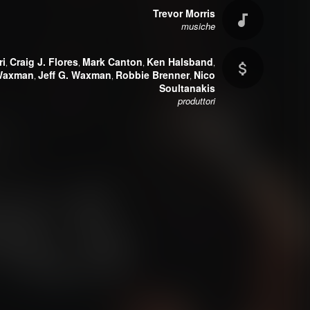
Trevor Morris
musiche
ri
Craig J. Flores
Mark Canton
Ken Halsband
,
,
,
,
 Waxman
Jeff G. Waxman
Robbie Brenner
Nico
,
,
,
Soultanakis
produttori