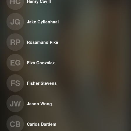
HC
Henry Cavill
JG
Jake Gyllenhaal
RP
Rosamund Pike
EG
Eiza González
FS
Fisher Stevens
JW
Jason Wong
CB
Carlos Bardem