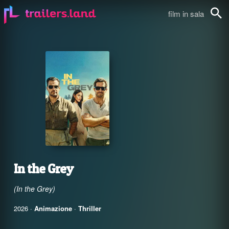
film in sala
Cerca
In the Grey
(In the Grey)
2026 ·
Animazione
·
Thriller