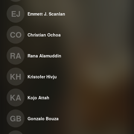
EJ
Emmett J. Scanlan
CO
Christian Ochoa
RA
Rana Alamuddin
KH
Kristofer Hivju
KA
Kojo Attah
GB
Gonzalo Bouza