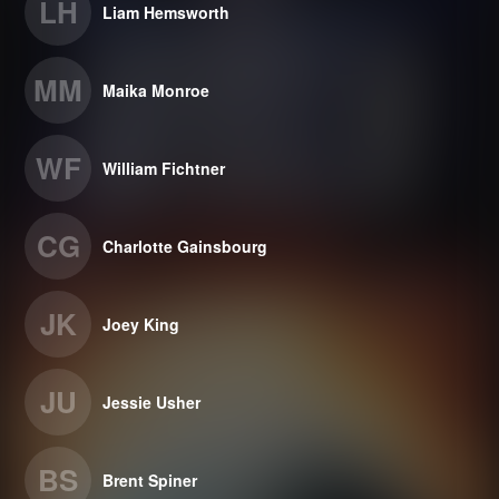
LH
Liam Hemsworth
MM
Maika Monroe
WF
William Fichtner
CG
Charlotte Gainsbourg
JK
Joey King
JU
Jessie Usher
BS
Brent Spiner