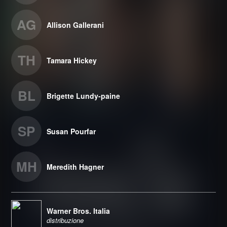
AG
Allison Gallerani
TH
Tamara Hickey
BL
Brigette Lundy-paine
SP
Susan Pourfar
MH
Meredith Hagner
Warner Bros. Italia
distribuzione