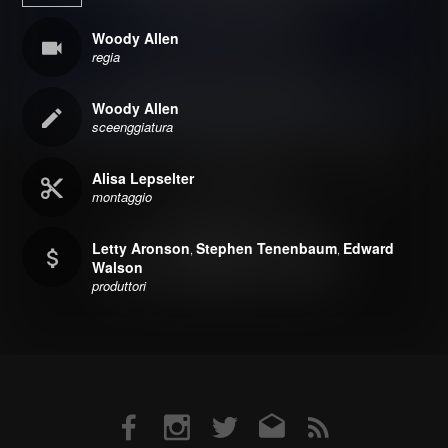
Woody Allen
regia
Woody Allen
sceenggiatura
Alisa Lepselter
montaggio
Letty Aronson
Stephen Tenenbaum
Edward
,
,
Walson
produttori
Facebook
Instagram
Twitter
Email
RSS