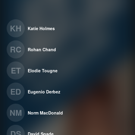
KH
Katie Holmes
RC
Rohan Chand
ET
Elodie Tougne
ED
Eugenio Derbez
NM
Norm MacDonald
DS
David Spade