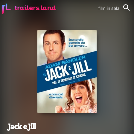
film in sala
Cerca
Jack e Jill