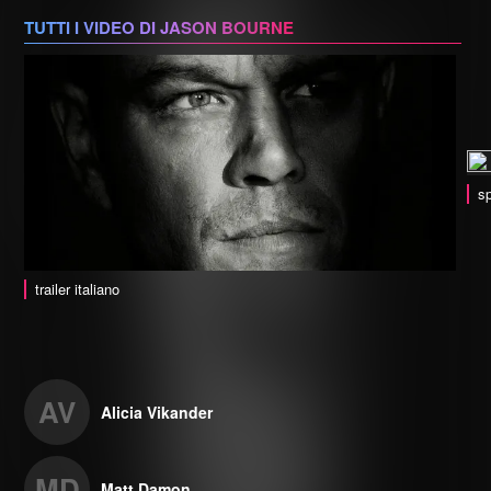
TUTTI I VIDEO DI JASON BOURNE
sp
trailer italiano
AV
Alicia Vikander
MD
Matt Damon