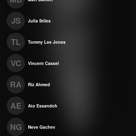
JS
Julia Stiles
TL
Tommy Lee Jones
VC
Vincent Cassel
RA
Riz Ahmed
AE
Ato Essandoh
NG
Neve Gachev