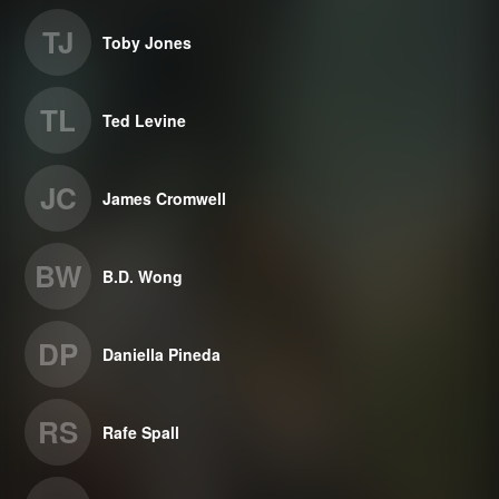
TJ
Toby Jones
TL
Ted Levine
JC
James Cromwell
BW
B.D. Wong
DP
Daniella Pineda
RS
Rafe Spall