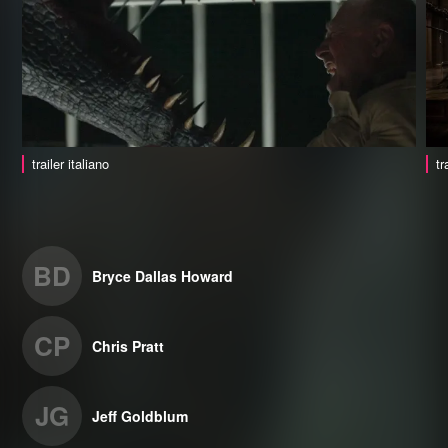
trailer italiano
tr
BD
Bryce Dallas Howard
CP
Chris Pratt
JG
Jeff Goldblum