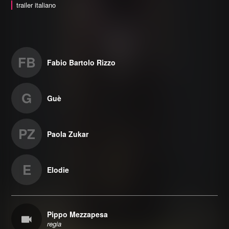
trailer italiano
FB
Fabio Bartolo Rizzo
G
Guè
PZ
Paola Zukar
E
Elodie
Pippo Mezzapesa
regia