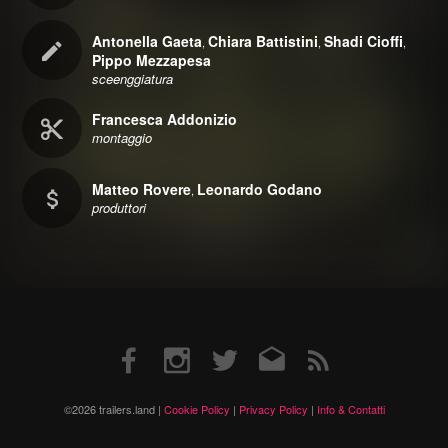
Antonella Gaeta
Chiara Battistini
Shadi Cioffi
,
,
,
Pippo Mezzapesa
sceenggiatura
Francesca Addonizio
montaggio
Matteo Rovere
Leonardo Godano
,
produttori
Facebook
Instagram
Twitter
Email
RSS
©2026 trailers.land |
Cookie Policy
|
Privacy Policy
|
Info & Contatti