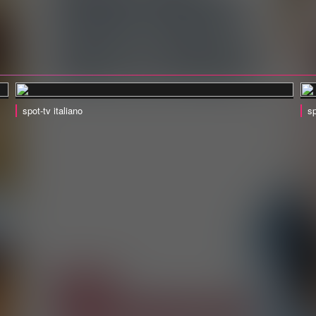
spot-tv italiano
sp