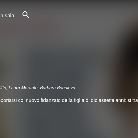
in sala
Cerca
ellitto, Laura Morante, Barbora Bobulova
tarsi col nuovo fidanzato della figlia di diciassette anni: si tratt