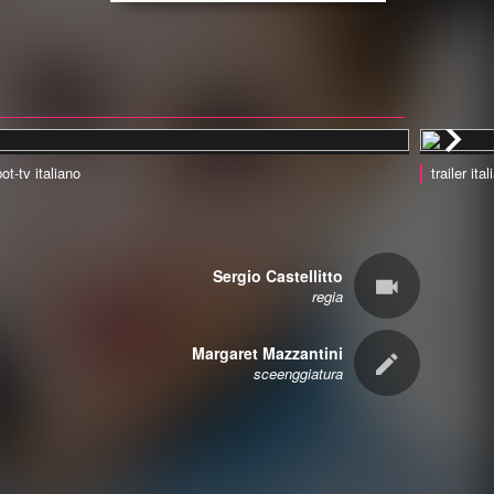
ot-tv italiano
trailer ita
Sergio Castellitto
regia
Margaret Mazzantini
sceenggiatura