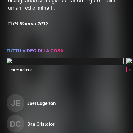
escogitando strategie per far emergere i ‘falsi
umani' ed eliminarli.
04 Maggio 2012
TUTTI I VIDEO DI LA COSA
trailer italiano
sp
JE
Joel Edgerton
DC
Dan Cristofori