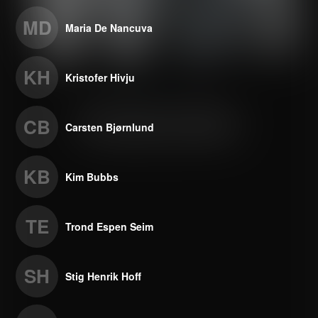
MD
Maria De Nancuva
KH
Kristofer Hivju
CB
Carsten Bjørnlund
KB
Kim Bubbs
TE
Trond Espen Seim
SH
Stig Henrik Hoff