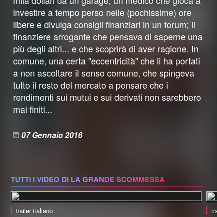
mila dollari da un garage; un medico che gioca a
investire a tempo perso nelle (pochissime) ore
libere e divulga consigli finanziari in un forum; il
finanziere arrogante che pensava di saperne una
più degli altri... e che scoprirà di aver ragione. In
comune, una certa "eccentricità" che li ha portati
a non ascoltare il senso comune, che spingeva
tutto il resto del mercato a pensare che i
rendimenti sui mutui e sui derivati non sarebbero
mai finiti...
07 Gennaio 2016
TUTTI I VIDEO DI LA GRANDE SCOMMESSA
trailer italiano
tr