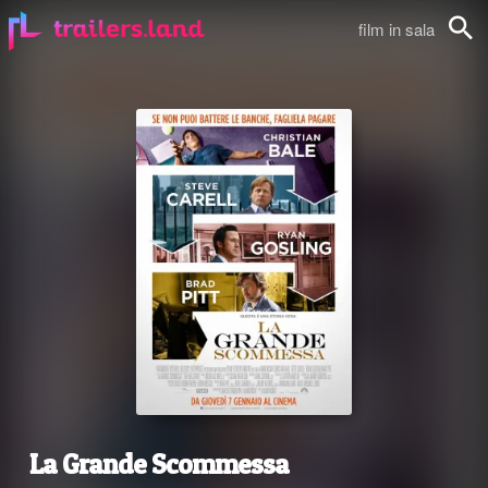
film in sala
Cerca
La Grande Scommessa