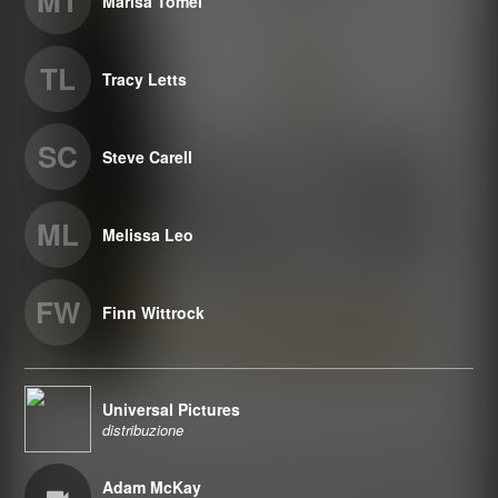
MT
Marisa Tomei
TL
Tracy Letts
SC
Steve Carell
ML
Melissa Leo
FW
Finn Wittrock
Universal Pictures
distribuzione
Adam McKay