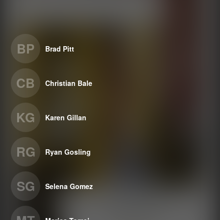
BP
Brad Pitt
CB
Christian Bale
KG
Karen Gillan
RG
Ryan Gosling
SG
Selena Gomez