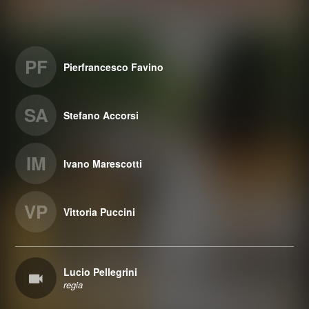
PF
Pierfrancesco Favino
SA
Stefano Accorsi
IM
Ivano Marescotti
VP
Vittoria Puccini
Lucio Pellegrini
regia