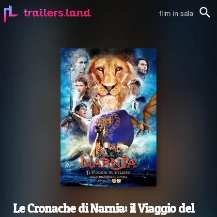
film in sala
Cerca
Le Cronache di Narnia: il Viaggio del