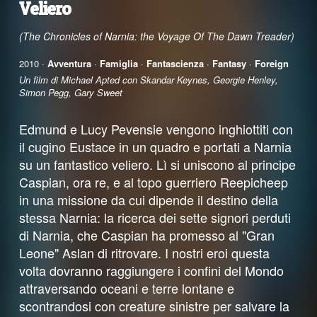
Veliero
(The Chronicles of Narnia: the Voyage Of The Dawn Treader)
2010 ·
Avventura
·
Famiglia
·
Fantascienza
·
Fantasy
·
Foreign
Un film di Michael Apted con Skandar Keynes, Georgie Henley,
Simon Pegg, Gary Sweet
Edmund e Lucy Pevensie vengono inghiottiti con
il cugino Eustace in un quadro e portati a Narnia
su un fantastico veliero. Lì si uniscono al principe
Caspian, ora re, e al topo guerriero Reepicheep
in una missione da cui dipende il destino della
stessa Narnia: la ricerca dei sette signori perduti
di Narnia, che Caspian ha promesso al "Gran
Leone" Aslan di ritrovare. I nostri eroi questa
volta dovranno raggiungere i confini del Mondo
attraversando oceani e terre lontane e
scontrandosi con creature sinistre per salvare la