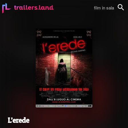
film in sala
Cerca
L’erede