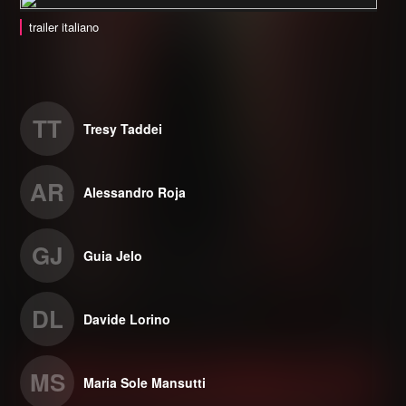
trailer italiano
TT
Tresy Taddei
AR
Alessandro Roja
GJ
Guia Jelo
DL
Davide Lorino
MS
Maria Sole Mansutti