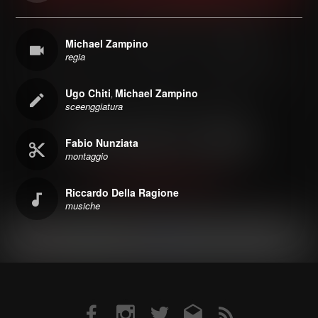
Michael Zampino
regia
Ugo Chiti
Michael Zampino
,
sceenggiatura
Fabio Nunziata
montaggio
Riccardo Della Ragione
musiche
Facebook
Instagram
Twitter
Email
RSS