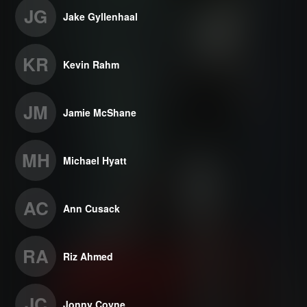
JG
Jake Gyllenhaal
KR
Kevin Rahm
JM
Jamie McShane
MH
Michael Hyatt
AC
Ann Cusack
RA
Riz Ahmed
JC
Jonny Coyne