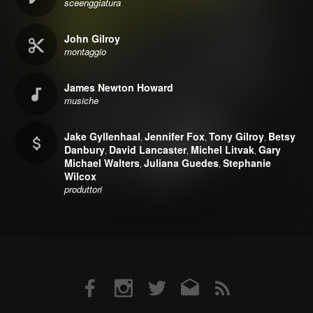
sceenggiatura
John Gilroy
montaggio
James Newton Howard
musiche
Jake Gyllenhaal
Jennifer Fox
Tony Gilroy
Betsy
,
,
,
Danbury
David Lancaster
Michel Litvak
Gary
,
,
,
Michael Walters
Juliana Guedes
Stephanie
,
,
Wilcox
produttori
Facebook
Instagram
Twitter
Email
RSS