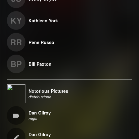
KY
Kathleen York
RR
Rene Russo
BP
Bill Paxton
Notorious Pictures
distribuzione
Dan Gilroy
regia
Dan Gilroy