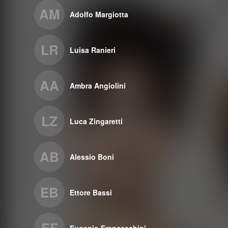
AM
Adolfo Margiotta
LR
Luisa Ranieri
AA
Ambra Angiolini
LZ
Luca Zingaretti
AB
Alessio Boni
EB
Ettore Bassi
EF