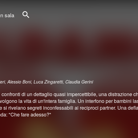
in sala
Cerca
ri, Alessio Boni, Luca Zingaretti, Claudia Gerini
confronti di un dettaglio quasi impercettibile, una distrazione 
gono la vita di un'intera famiglia. Un interfono per bambini la
si rivelano segreti inconfessabili ai reciproci partner. Una def
nda: "Che fare adesso?"