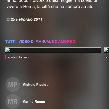
anno, dopo il divorzio dalla moglie, ha scelto di
vivere a Roma, la città che ha sempre amato.
25 Febbraio 2011
TUTTI I VIDEO DI MANUALE D’AMORE 3
spot-tv italiano
sp
MP
Michele Placido
MR
Marina Rocco