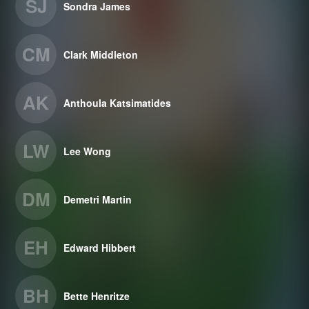
SJ
Sondra James
CM
Clark Middleton
AK
Anthoula Katsimatides
LW
Lee Wong
DM
Demetri Martin
EH
Edward Hibbert
BH
Bette Henritze