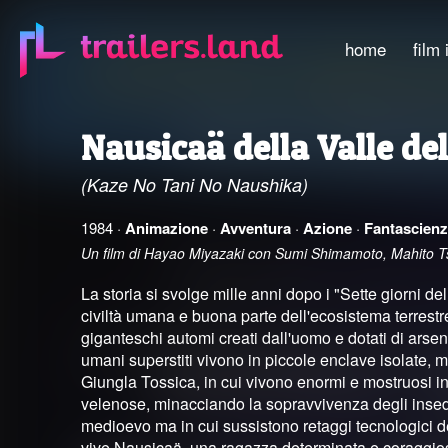
home
film 
Nausicaä della Valle de
(Kaze No Tani No Naushika)
1984 ·
Animazione
·
Avventura
·
Azione
·
Fantascienz
Un film di Hayao Miyazaki con Sumi Shimamoto, Mahito T
La storia si svolge mille anni dopo i "Sette giorni de
civiltà umana e buona parte dell'ecosistema terrestre 
giganteschi automi creati dall'uomo e dotati di arsenal
umani superstiti vivono in piccole enclave isolate, 
Giungla Tossica, in cui vivono enormi e mostruosi in
velenose, minacciando la sopravvivenza degli insedia
medioevo ma in cui sussistono retaggi tecnologici dell
vive Nausicaä, una ragazza determinata e coraggiosa,