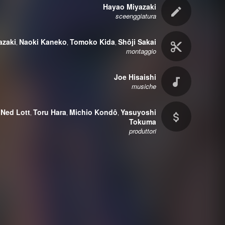
Hayao Miyazaki
sceenggiatura
azaki
Naoki Kaneko
Tomoko Kida
Shôji Sakai
,
,
,
montaggio
Joe Hisaishi
musiche
Ned Lott
Toru Hara
Michio Kondô
Yasuyoshi
,
,
,
,
Tokuma
produttori