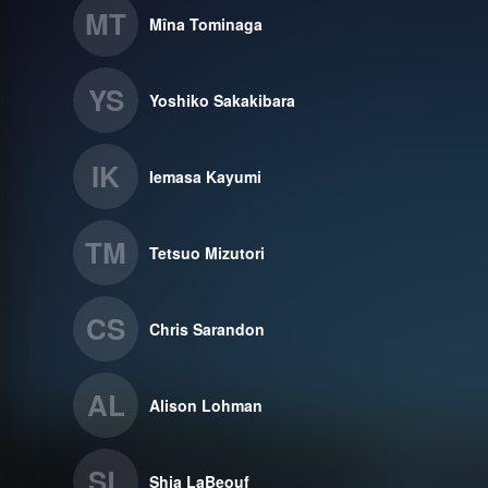
MT
Mîna Tominaga
YS
Yoshiko Sakakibara
IK
Iemasa Kayumi
TM
Tetsuo Mizutori
CS
Chris Sarandon
AL
Alison Lohman
SL
Shia LaBeouf