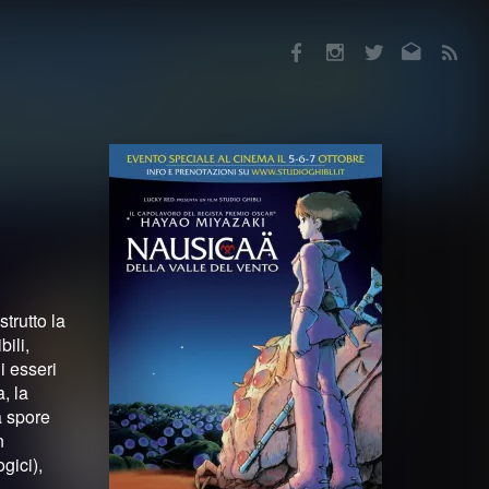
Facebook
Instagram
Twitter
Email
RSS
trutto la
ili,
i esseri
, la
a spore
n
gici),