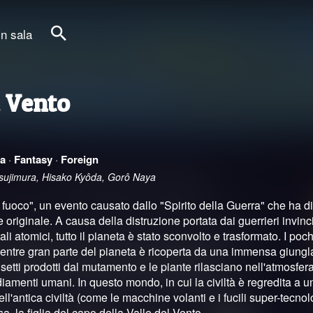
in sala
Cerca
l Vento
a
·
Fantasy
·
Foreign
sujimura, Hisako Kyôda, Gorô Naya
l fuoco", un evento causato dallo "Spirito della Guerra" che ha dis
originale. A causa della distruzione portata dai guerrieri invincib
i atomici, tutto il pianeta è stato sconvolto e trasformato. I poch
mentre gran parte del pianeta è ricoperta da una immensa giungla
setti prodotti dal mutamento e le piante rilasciano nell'atmosfer
menti umani. In questo mondo, in cui la civiltà è regredita a u
'antica civiltà (come le macchine volanti e i fucili super-tecnolo
 la figlia del capo della Valle del Vento.