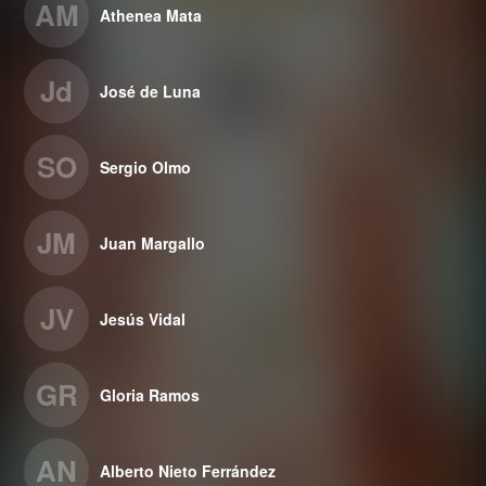
AM
Athenea Mata
Jd
José de Luna
SO
Sergio Olmo
JM
Juan Margallo
JV
Jesús Vidal
GR
Gloria Ramos
AN
Alberto Nieto Ferrández