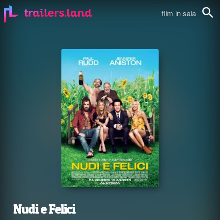
film in sala
Cerca
Nudi e Felici