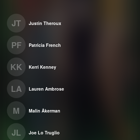
JT
Justin Theroux
PF
Patricia French
KK
Kerri Kenney
LA
Lauren Ambrose
M
Malin Åkerman
JL
Joe Lo Truglio