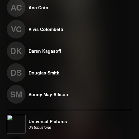
AC
Ana Coto
VC
Vivis Colombetti
DK
Daren Kagasoff
DS
Douglas Smith
SM
Sunny May Allison
Universal Pictures
distribuzione