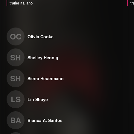
trailer italiano
tr
OC
Olivia Cooke
SH
Shelley Hennig
SH
Sierra Heuermann
LS
Lin Shaye
BA
Bianca A. Santos