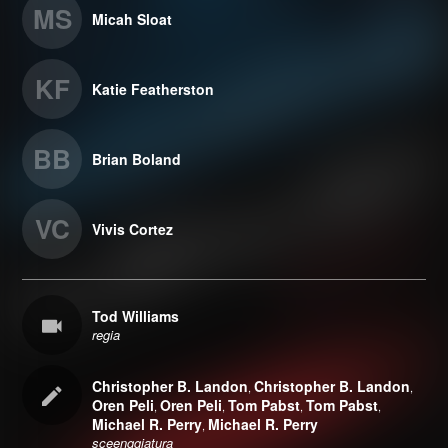
MS
Micah Sloat
KF
Katie Featherston
BB
Brian Boland
VC
Vivis Cortez
Tod Williams
regia
Christopher B. Landon
Christopher B. Landon
,
,
Oren Peli
Oren Peli
Tom Pabst
Tom Pabst
,
,
,
,
Michael R. Perry
Michael R. Perry
,
sceenggiatura