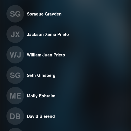
SG
Sprague Grayden
JX
Jackson Xenia Prieto
WJ
William Juan Prieto
SG
Seth Ginsberg
ME
Molly Ephraim
DB
David Bierend